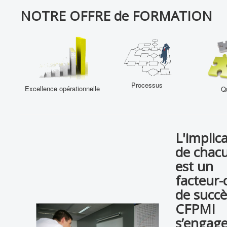
PUBLICATIONS
NOTRE OFFRE de FORMATION
PRODUITS & SERVICES ASSOCIES
Vous êtes ici :
Accueil
VOUS ACCOMPAGNER
Offre de formation
Processus
Excellence opérationnelle
Qu
L'implic
de chac
est un
facteur-
de succè
CFPMI
s’engage