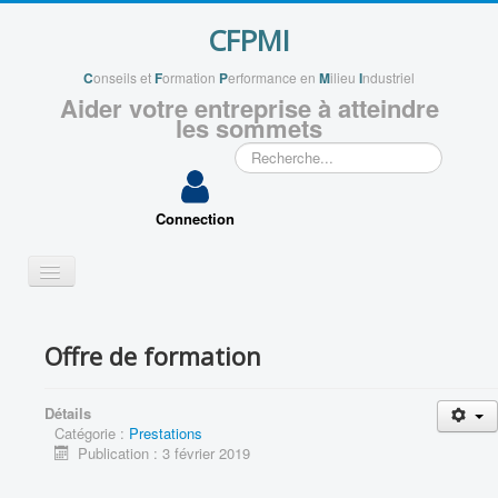
CFPMI
C
onseils et
F
ormation
P
erformance en
M
ilieu
I
ndustriel
Aider votre entreprise à atteindre
les sommets
Rechercher
Connection
Basculer
la
navigation
QUI SOMMES NOUS ?
Offre de formation
VOS PROJETS
APPLICATIONS
Détails
Catégorie :
Prestations
VOUS ACCOMPAGNER
Publication : 3 février 2019
ENSEIGNEMENTS