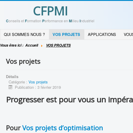
CFPMI
C
onseils et
F
ormation
P
erformance en
M
ilieu
I
ndustriel
QUI SOMMES NOUS ?
VOS PROJETS
APPLICATIONS
VOU
Vous êtes ici :
Accueil
VOS PROJETS
Vos projets
Détails
Catégorie :
Vos projets
Publication : 3 février 2019
Progresser est pour vous un impéra
Pour
Vos projets d’optimisation