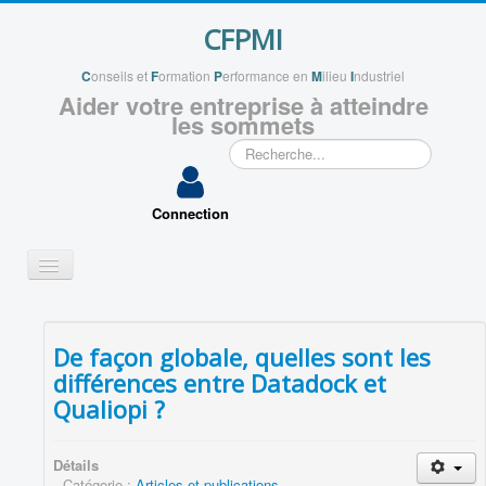
CFPMI
C
onseils et
F
ormation
P
erformance en
M
ilieu
I
ndustriel
Aider votre entreprise à atteindre
les sommets
Rechercher
Connection
Basculer
la
navigation
QUI SOMMES NOUS ?
De façon globale, quelles sont les
VOS PROJETS
différences entre Datadock et
APPLICATIONS
Qualiopi ?
VOUS ACCOMPAGNER
ENSEIGNEMENTS
Détails
Catégorie :
Articles et publications