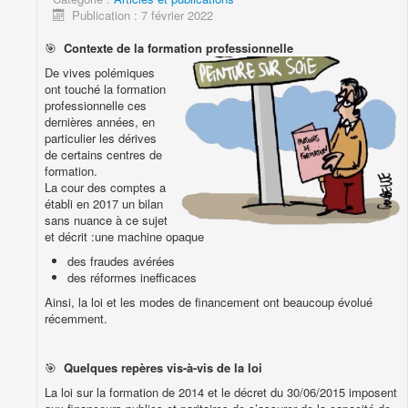
PUBLICATIONS
Publication : 7 février 2022
PRODUITS & SERVICES ASSOCIES
🎯
Contexte de la formation professionnelle
De vives polémiques
Vous êtes ici :
Accueil
APPLICATIONS
ont touché la formation
Applications SMQ TPE
Articles et publications
professionnelle ces
dernières années, en
particulier les dérives
de certains centres de
formation.
La cour des comptes a
établi en 2017 un bilan
sans nuance à ce sujet
et décrit :une machine opaque
des fraudes avérées
des réformes inefficaces
Ainsi, la loi et les modes de financement ont beaucoup évolué
récemment.
🎯
Quelques repères vis-à-vis de la loi
La loi sur la formation de 2014 et le décret du 30/06/2015 imposent