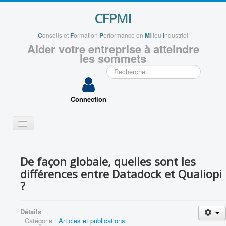
CFPMI
C
onseils et
F
ormation
P
erformance en
M
ilieu
I
ndustriel
Aider votre entreprise à atteindre
les sommets
Rechercher
Connection
Basculer
la
navigation
QUI SOMMES NOUS ?
De façon globale, quelles sont les
VOS PROJETS
différences entre Datadock et Qualiopi
APPLICATIONS
?
VOUS ACCOMPAGNER
Détails
ENSEIGNEMENTS
Catégorie :
Articles et publications