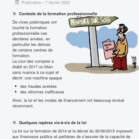
Publication : 7 février 2022
PUBLICATIONS
🎯
Contexte de la formation professionnelle
PRODUITS & SERVICES ASSOCIES
De vives polémiques ont
Vous êtes ici :
Accueil
QUI SOMMES NOUS ?
touché la formation
Articles et publications
professionnelle ces
De façon globale, quelles sont les différences entre Datadock et
dernières années, en
Qualiopi ?
particulier les dérives
de certains centres de
formation.
La cour des comptes a
établi en 2017 un bilan
sans nuance à ce sujet et
décrit :une machine opaque
des fraudes avérées
des réformes inefficaces
Ainsi, la loi et les modes de financement ont beaucoup évolué
récemment.
🎯
Quelques repères vis-à-vis de la loi
La loi sur la formation de 2014 et le décret du 30/06/2015 imposent
aux financeurs publics et paritaires de s’assurer de la capacité de